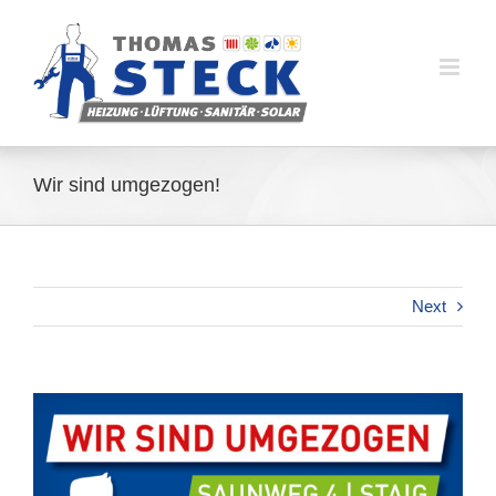
Skip
to
content
Wir sind umgezogen!
Next
View
Larger
Image